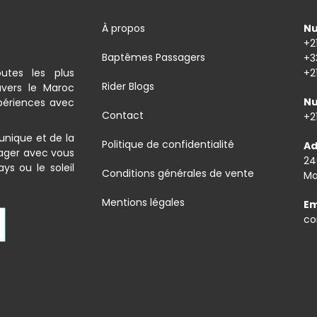
À propos
Nu
+2
Baptêmes Passagers
+3
utes les plus
+2
Rider Blogs
avers le Maroc
Nu
xpériences avec
Contact
+2
unique et de la
Politique de confidentialité
Ad
tager avec vous
24
s ou le soleil
Conditions générales de vente
Ma
Mentions légales
Em
co