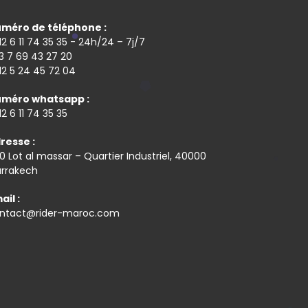
méro de téléphone :
12 6 11 74 35 35 - 24h/24 – 7j/7
3 7 69 43 27 20
12 5 24 45 72 04
méro whatsapp :
12 6 11 74 35 35
resse :
0 Lot al massar – Quartier Industriel, 40000
rrakech
ail :
ntact@rider-maroc.com