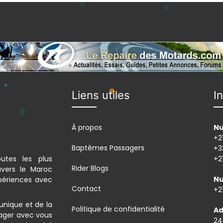
Liens utiles
I
À propos
Nu
+2
Baptêmes Passagers
+3
utes les plus
+2
Rider Blogs
avers le Maroc
Nu
xpériences avec
Contact
+2
unique et de la
Politique de confidentialité
Ad
tager avec vous
24